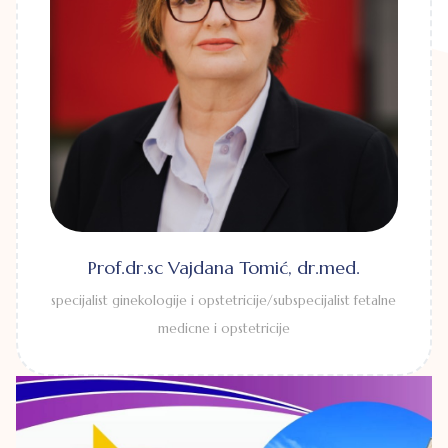
Prof.dr.sc Vajdana Tomić, dr.med.
specijalist ginekologije i opstetricije/subspecijalist fetalne
medicne i opstetricije