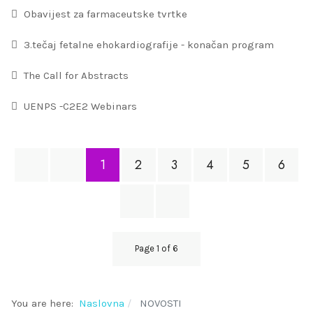
Obavijest za farmaceutske tvrtke
3.tečaj fetalne ehokardiografije - konačan program
The Call for Abstracts
UENPS -C2E2 Webinars
1
2
3
4
5
6
Page 1 of 6
You are here:
Naslovna
NOVOSTI