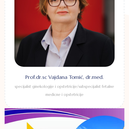
Prof.dr.sc Vajdana Tomić, dr.med.
specijalist ginekologije i opstetricije/subspecijalist fetalne
medicne i opstetricije